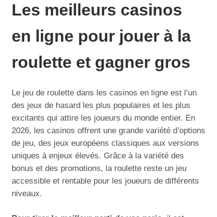
Les meilleurs casinos
en ligne pour jouer à la
roulette et gagner gros
Le jeu de roulette dans les casinos en ligne est l’un
des jeux de hasard les plus populaires et les plus
excitants qui attire les joueurs du monde entier. En
2026, les casinos offrent une grande variété d’options
de jeu, des jeux européens classiques aux versions
uniques à enjeux élevés. Grâce à la variété des
bonus et des promotions, la roulette reste un jeu
accessible et rentable pour les joueurs de différents
niveaux.