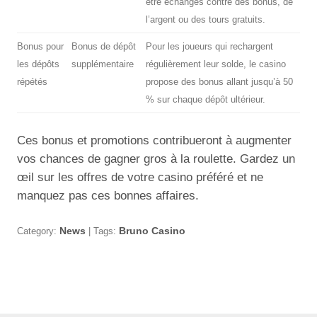
être échangés contre des bonus, de
l’argent ou des tours gratuits.
Bonus pour
Bonus de dépôt
Pour les joueurs qui rechargent
les dépôts
supplémentaire
régulièrement leur solde, le casino
répétés
propose des bonus allant jusqu’à 50
% sur chaque dépôt ultérieur.
Ces bonus et promotions contribueront à augmenter
vos chances de gagner gros à la roulette. Gardez un
œil sur les offres de votre casino préféré et ne
manquez pas ces bonnes affaires.
Category:
News
| Tags:
Bruno Casino