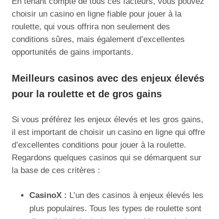
En tenant compte de tous ces facteurs, vous pouvez
choisir un casino en ligne fiable pour jouer à la
roulette, qui vous offrira non seulement des
conditions sûres, mais également d’excellentes
opportunités de gains importants.
Meilleurs casinos avec des enjeux élevés
pour la roulette et de gros gains
Si vous préférez les enjeux élevés et les gros gains,
il est important de choisir un casino en ligne qui offre
d’excellentes conditions pour jouer à la roulette.
Regardons quelques casinos qui se démarquent sur
la base de ces critères :
CasinoX :
L’un des casinos à enjeux élevés les
plus populaires. Tous les types de roulette sont