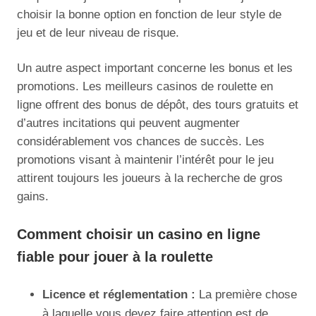
choisir la bonne option en fonction de leur style de
jeu et de leur niveau de risque.
Un autre aspect important concerne les bonus et les
promotions. Les meilleurs casinos de roulette en
ligne offrent des bonus de dépôt, des tours gratuits et
d’autres incitations qui peuvent augmenter
considérablement vos chances de succès. Les
promotions visant à maintenir l’intérêt pour le jeu
attirent toujours les joueurs à la recherche de gros
gains.
Comment choisir un casino en ligne
fiable pour jouer à la roulette
Licence et réglementation :
La première chose
à laquelle vous devez faire attention est de