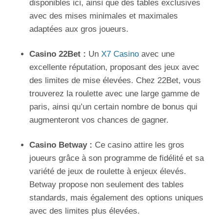
disponibles ici, ainsi que des tables exclusives
avec des mises minimales et maximales
adaptées aux gros joueurs.
Casino 22Bet :
X7 Casino
Un
avec une
excellente réputation, proposant des jeux avec
des limites de mise élevées. Chez 22Bet, vous
trouverez la roulette avec une large gamme de
paris, ainsi qu’un certain nombre de bonus qui
augmenteront vos chances de gagner.
Casino Betway :
Ce casino attire les gros
joueurs grâce à son programme de fidélité et sa
variété de jeux de roulette à enjeux élevés.
Betway propose non seulement des tables
standards, mais également des options uniques
avec des limites plus élevées.