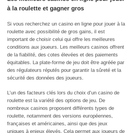
à la roulette et gagner gros
Si vous recherchez un casino en ligne pour jouer à la
roulette avec possibilité de gros gains, il est
important de choisir celui qui offre les meilleures
conditions aux joueurs. Les meilleurs casinos offrent
de la fiabilité, des cotes élevées et des paiements
équitables. La plate-forme de jeu doit être agréée par
des régulateurs réputés pour garantir la sûreté et la
sécurité des données des joueurs.
L’un des facteurs clés lors du choix d’un casino de
roulette est la variété des options de jeu. De
nombreux casinos proposent différents types de
roulette, notamment des versions européennes,
françaises et américaines, ainsi que des jeux
uniques à enjeux élevés. Cela permet aux joueurs de