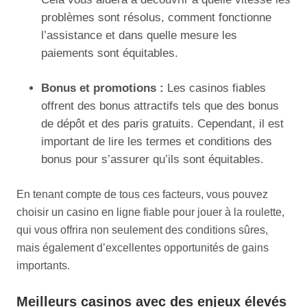
problèmes sont résolus, comment fonctionne
l’assistance et dans quelle mesure les
paiements sont équitables.
Bonus et promotions :
Les casinos fiables
offrent des bonus attractifs tels que des bonus
de dépôt et des paris gratuits. Cependant, il est
important de lire les termes et conditions des
bonus pour s’assurer qu’ils sont équitables.
En tenant compte de tous ces facteurs, vous pouvez
choisir un casino en ligne fiable pour jouer à la roulette,
qui vous offrira non seulement des conditions sûres,
mais également d’excellentes opportunités de gains
importants.
Meilleurs casinos avec des enjeux élevés