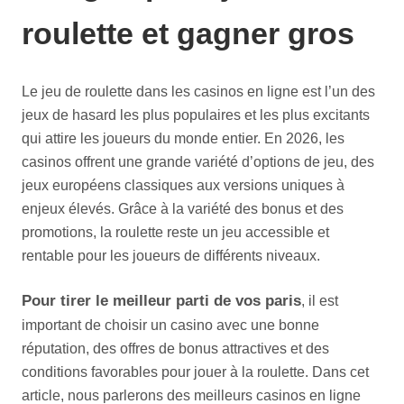
roulette et gagner gros
Le jeu de roulette dans les casinos en ligne est l’un des
jeux de hasard les plus populaires et les plus excitants
qui attire les joueurs du monde entier. En 2026, les
casinos offrent une grande variété d’options de jeu, des
jeux européens classiques aux versions uniques à
enjeux élevés. Grâce à la variété des bonus et des
promotions, la roulette reste un jeu accessible et
rentable pour les joueurs de différents niveaux.
Pour tirer le meilleur parti de vos paris
, il est
important de choisir un casino avec une bonne
réputation, des offres de bonus attractives et des
conditions favorables pour jouer à la roulette. Dans cet
article, nous parlerons des meilleurs casinos en ligne