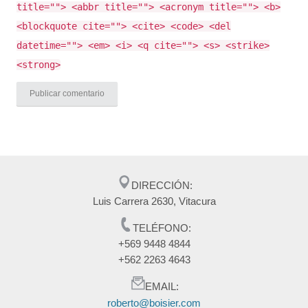
title=""> <abbr title=""> <acronym title=""> <b>
<blockquote cite=""> <cite> <code> <del
datetime=""> <em> <i> <q cite=""> <s> <strike>
<strong>
DIRECCIÓN:
Luis Carrera 2630, Vitacura
TELÉFONO:
+569 9448 4844
+562 2263 4643
EMAIL:
roberto@boisier.com