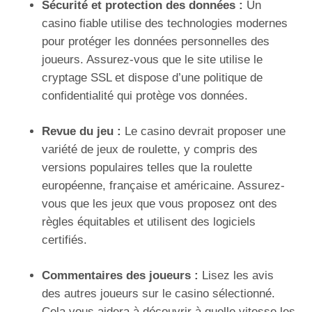
Sécurité et protection des données :
Un
casino fiable utilise des technologies modernes
pour protéger les données personnelles des
joueurs. Assurez-vous que le site utilise le
cryptage SSL et dispose d’une politique de
confidentialité qui protège vos données.
Revue du jeu :
Le casino devrait proposer une
variété de jeux de roulette, y compris des
versions populaires telles que la roulette
européenne, française et américaine. Assurez-
vous que les jeux que vous proposez ont des
règles équitables et utilisent des logiciels
certifiés.
Commentaires des joueurs :
Lisez les avis
des autres joueurs sur le casino sélectionné.
Cela vous aidera à découvrir à quelle vitesse les