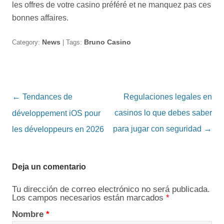
les offres de votre casino préféré et ne manquez pas ces
bonnes affaires.
Category:
News
| Tags:
Bruno Casino
Post navigation
←
Tendances de
Regulaciones legales en
casinos lo que debes saber
développement iOS pour
para jugar con seguridad
→
les développeurs en 2026
Deja un comentario
Tu dirección de correo electrónico no será publicada.
Los campos necesarios están marcados
*
*
Nombre