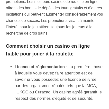
promotions. Les meilleurs casinos de roulette en ligne
offrent des bonus de dépôt, des tours gratuits et d’autres
incitations qui peuvent augmenter considérablement vos
chances de succès. Les promotions visant à maintenir
l’intérêt pour le jeu attirent toujours les joueurs à la
recherche de gros gains.
Comment choisir un casino en ligne
fiable pour jouer à la roulette
Licence et réglementation :
La première chose
à laquelle vous devez faire attention est de
savoir si vous possédez une licence délivrée
par des organismes réputés tels que la MGA,
l’UKGC ou Curaçao. Un casino agréé garantit le
respect des normes d’équité et de sécurité.