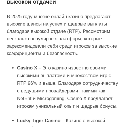
высокой отдачей
В 2025 году многие онлайн казино предлагают
высокие шансы на успех и щедрые выплаты
благодаря высокой отдаче (RTP). Рассмотрим
несколько популярных платформ, которые
зарекомендовали себя среди игроков за высокие
коэффициенты и безопасность.
Casino X
– Это казино известно своими
высокими выплатами и множеством игр с
RTP 96% и выше. Благодаря сотрудничеству
с ведущими провайдерами, такими как
NetEnt и Microgaming, Casino X предлагает
игрокам уникальный опыт и щедрые бонусы.
Lucky Tiger Casino
– Казино с высокой