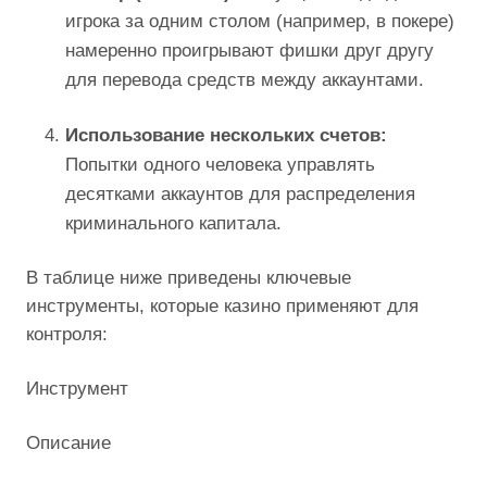
игрока за одним столом (например, в покере)
намеренно проигрывают фишки друг другу
для перевода средств между аккаунтами.
Использование нескольких счетов:
Попытки одного человека управлять
десятками аккаунтов для распределения
криминального капитала.
В таблице ниже приведены ключевые
инструменты, которые казино применяют для
контроля:
Инструмент
Описание