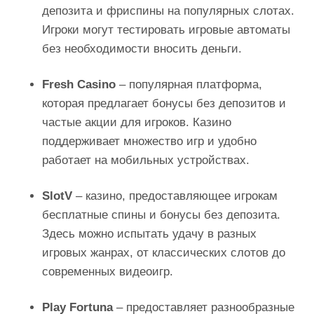
депозита и фриспины на популярных слотах.
Игроки могут тестировать игровые автоматы
без необходимости вносить деньги.
Fresh Casino
– популярная платформа,
которая предлагает бонусы без депозитов и
частые акции для игроков. Казино
поддерживает множество игр и удобно
работает на мобильных устройствах.
SlotV
– казино, предоставляющее игрокам
бесплатные спины и бонусы без депозита.
Здесь можно испытать удачу в разных
игровых жанрах, от классических слотов до
современных видеоигр.
Play Fortuna
– предоставляет разнообразные