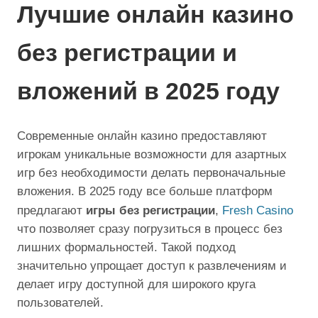
Лучшие онлайн казино
без регистрации и
вложений в 2025 году
Современные онлайн казино предоставляют
игрокам уникальные возможности для азартных
игр без необходимости делать первоначальные
вложения. В 2025 году все больше платформ
предлагают
игры без регистрации
,
Fresh Casino
что позволяет сразу погрузиться в процесс без
лишних формальностей. Такой подход
значительно упрощает доступ к развлечениям и
делает игру доступной для широкого круга
пользователей.