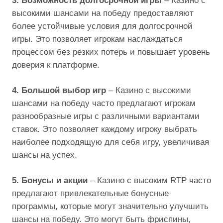
3. Возможность долгосрочной игры
– Казино с
высокими шансами на победу предоставляют
более устойчивые условия для долгосрочной
игры. Это позволяет игрокам наслаждаться
процессом без резких потерь и повышает уровень
доверия к платформе.
4. Большой выбор игр
– Казино с высокими
шансами на победу часто предлагают игрокам
разнообразные игры с различными вариантами
ставок. Это позволяет каждому игроку выбрать
наиболее подходящую для себя игру, увеличивая
шансы на успех.
5. Бонусы и акции
– Казино с высоким RTP часто
предлагают привлекательные бонусные
программы, которые могут значительно улучшить
шансы на победу. Это могут быть фриспины,