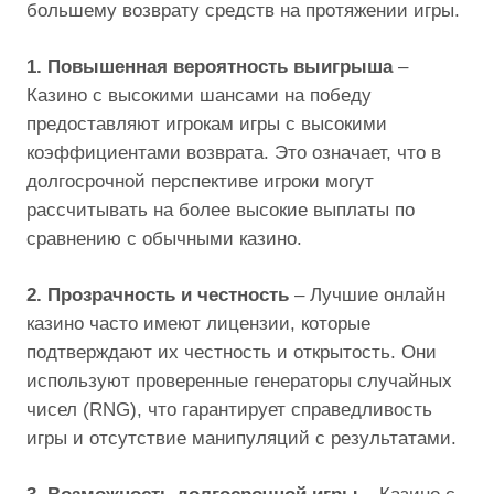
большему возврату средств на протяжении игры.
1. Повышенная вероятность выигрыша
–
Казино с высокими шансами на победу
предоставляют игрокам игры с высокими
коэффициентами возврата. Это означает, что в
долгосрочной перспективе игроки могут
рассчитывать на более высокие выплаты по
сравнению с обычными казино.
2. Прозрачность и честность
– Лучшие онлайн
казино часто имеют лицензии, которые
подтверждают их честность и открытость. Они
используют проверенные генераторы случайных
чисел (RNG), что гарантирует справедливость
игры и отсутствие манипуляций с результатами.