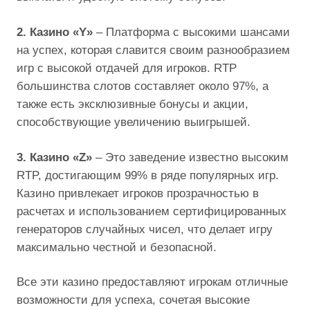
2. Казино «Y»
– Платформа с высокими шансами
на успех, которая славится своим разнообразием
игр с высокой отдачей для игроков. RTP
большинства слотов составляет около 97%, а
также есть эксклюзивные бонусы и акции,
способствующие увеличению выигрышей.
3. Казино «Z»
– Это заведение известно высоким
RTP, достигающим 99% в ряде популярных игр.
Казино привлекает игроков прозрачностью в
расчетах и использованием сертифицированных
генераторов случайных чисел, что делает игру
максимально честной и безопасной.
Все эти казино предоставляют игрокам отличные
возможности для успеха, сочетая высокие