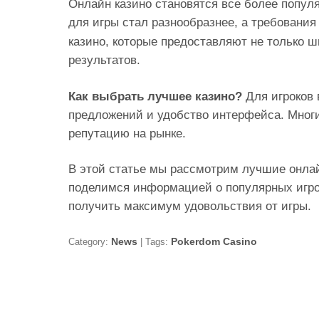
Онлайн казино становятся все более попул
для игры стал разнообразнее, а требования
казино, которые предоставляют не только 
результатов.
Как выбрать лучшее казино?
Для игроков 
предложений и удобство интерфейса. Многи
репутацию на рынке.
В этой статье мы рассмотрим лучшие онлай
поделимся информацией о популярных игров
получить максимум удовольствия от игры.
Category:
News
| Tags:
Pokerdom Casino