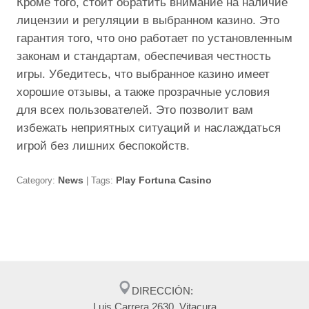
Кроме того, стоит обратить внимание на наличие
лицензии и регуляции в выбранном казино. Это
гарантия того, что оно работает по установленным
законам и стандартам, обеспечивая честность
игры. Убедитесь, что выбранное казино имеет
хорошие отзывы, а также прозрачные условия
для всех пользователей. Это позволит вам
избежать неприятных ситуаций и наслаждаться
игрой без лишних беспокойств.
Category:
News
| Tags:
Play Fortuna Casino
DIRECCIÓN:
Luis Carrera 2630, Vitacura