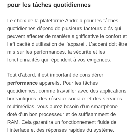
pour les tâches quotidiennes
Le choix de la plateforme Android pour les tâches
quotidiennes dépend de plusieurs facteurs clés qui
peuvent affecter de manière significative le confort et
l’efficacité d’utilisation de l’appareil. L’accent doit être
mis sur les performances, la sécurité et les
fonctionnalités qui répondent à vos exigences.
Tout d’abord, il est important de considérer
performance
appareils. Pour les tâches
quotidiennes, comme travailler avec des applications
bureautiques, des réseaux sociaux et des services
multimédias, vous aurez besoin d’un smartphone
doté d’un bon processeur et de suffisamment de
RAM. Cela garantira un fonctionnement fluide de
l’interface et des réponses rapides du système.