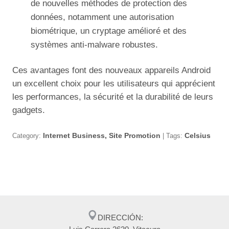
de nouvelles méthodes de protection des
données, notamment une autorisation
biométrique, un cryptage amélioré et des
systèmes anti-malware robustes.
Ces avantages font des nouveaux appareils Android
un excellent choix pour les utilisateurs qui apprécient
les performances, la sécurité et la durabilité de leurs
gadgets.
Category:
Internet Business, Site Promotion
| Tags:
Celsius
DIRECCIÓN: