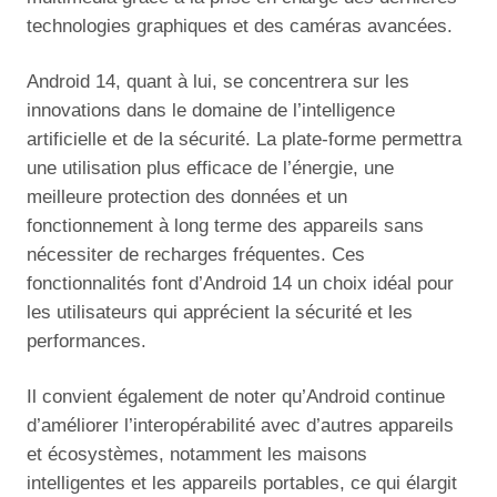
technologies graphiques et des caméras avancées.
Android 14, quant à lui, se concentrera sur les
innovations dans le domaine de l’intelligence
artificielle et de la sécurité. La plate-forme permettra
une utilisation plus efficace de l’énergie, une
meilleure protection des données et un
fonctionnement à long terme des appareils sans
nécessiter de recharges fréquentes. Ces
fonctionnalités font d’Android 14 un choix idéal pour
les utilisateurs qui apprécient la sécurité et les
performances.
Il convient également de noter qu’Android continue
d’améliorer l’interopérabilité avec d’autres appareils
et écosystèmes, notamment les maisons
intelligentes et les appareils portables, ce qui élargit