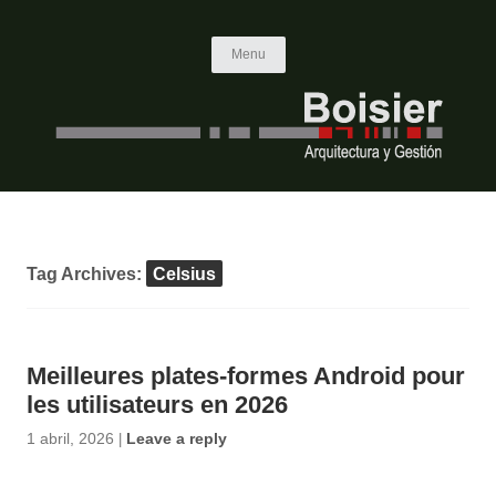
Skip to content
Menu
Tag Archives:
Celsius
Meilleures plates-formes Android pour
les utilisateurs en 2026
1 abril, 2026
|
Leave a reply