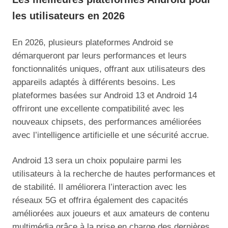
les utilisateurs en 2026
En 2026, plusieurs plateformes Android se
démarqueront par leurs performances et leurs
fonctionnalités uniques, offrant aux utilisateurs des
appareils adaptés à différents besoins. Les
plateformes basées sur Android 13 et Android 14
offriront une excellente compatibilité avec les
nouveaux chipsets, des performances améliorées
avec l’intelligence artificielle et une sécurité accrue.
Android 13 sera un choix populaire parmi les
utilisateurs à la recherche de hautes performances et
de stabilité. Il améliorera l’interaction avec les
réseaux 5G et offrira également des capacités
améliorées aux joueurs et aux amateurs de contenu
multimédia grâce à la prise en charge des dernières