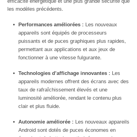
efficacité énergétique et une plus grande sécurité que
les modèles précédents.
Performances améliorées :
Les nouveaux
appareils sont équipés de processeurs
puissants et de puces graphiques plus rapides,
permettant aux applications et aux jeux de
fonctionner à une vitesse fulgurante.
Technologies d’affichage innovantes :
Les
appareils modernes offrent des écrans avec des
taux de rafraîchissement élevés et une
luminosité améliorée, rendant le contenu plus
clair et plus fluide.
Autonomie améliorée :
Les nouveaux appareils
Android sont dotés de puces économes en