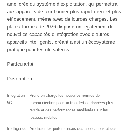
améliorée du système d’exploitation, qui permettra
aux appareils de fonctionner plus rapidement et plus
efficacement, même avec de lourdes charges. Les
plates-formes de 2026 disposeront également de
nouvelles capacités d’intégration avec d’autres
appareils intelligents, créant ainsi un écosystème
pratique pour les utilisateurs.
Particularité
Description
Intégration
Prend en charge les nouvelles normes de
5G
communication pour un transfert de données plus
rapide et des performances améliorées sur les
réseaux mobiles.
Intelligence
Améliorer les performances des applications et des