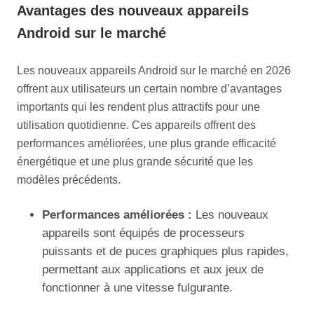
Avantages des nouveaux appareils
Android sur le marché
Les nouveaux appareils Android sur le marché en 2026
offrent aux utilisateurs un certain nombre d’avantages
importants qui les rendent plus attractifs pour une
utilisation quotidienne. Ces appareils offrent des
performances améliorées, une plus grande efficacité
énergétique et une plus grande sécurité que les
modèles précédents.
Performances améliorées :
Les nouveaux
appareils sont équipés de processeurs
puissants et de puces graphiques plus rapides,
permettant aux applications et aux jeux de
fonctionner à une vitesse fulgurante.