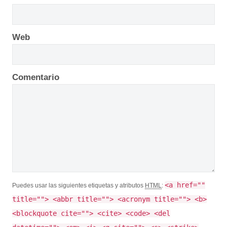
Web
Comentario
<a href=""
Puedes usar las siguientes etiquetas y atributos
HTML
:
title=""> <abbr title=""> <acronym title=""> <b>
<blockquote cite=""> <cite> <code> <del