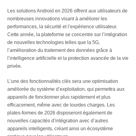
Les solutions Android en 2026 offrent aux utilisateurs de
nombreuses innovations visant à améliorer les
performances, la sécurité et l’expérience utilisateur.
Cette année, la plateforme se concentre sur l’intégration
de nouvelles technologies telles que la 5G,
l’amélioration du traitement des données grâce à
l’intelligence artificielle et la protection avancée de la vie
privée.
L’une des fonctionnalités clés sera une optimisation
améliorée du système d’exploitation, qui permettra aux
appareils de fonctionner plus rapidement et plus
efficacement, même avec de lourdes charges. Les
plates-formes de 2026 disposeront également de
nouvelles capacités d’intégration avec d’autres
appareils intelligents, créant ainsi un écosystème