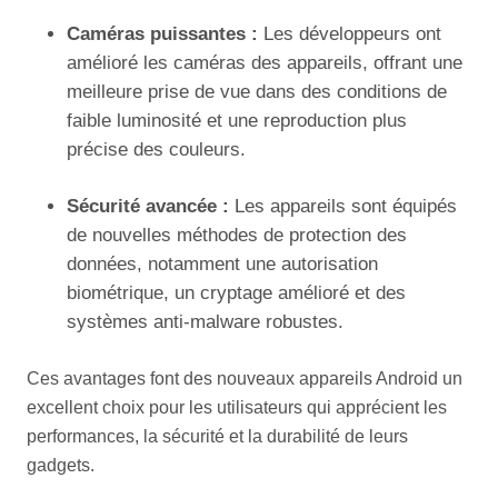
Caméras puissantes :
Les développeurs ont
amélioré les caméras des appareils, offrant une
meilleure prise de vue dans des conditions de
faible luminosité et une reproduction plus
précise des couleurs.
Sécurité avancée :
Les appareils sont équipés
de nouvelles méthodes de protection des
données, notamment une autorisation
biométrique, un cryptage amélioré et des
systèmes anti-malware robustes.
Ces avantages font des nouveaux appareils Android un
excellent choix pour les utilisateurs qui apprécient les
performances, la sécurité et la durabilité de leurs
gadgets.