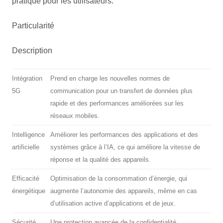
pratique pour les utilisateurs.
Particularité
Description
Intégration
Prend en charge les nouvelles normes de
5G
communication pour un transfert de données plus
rapide et des performances améliorées sur les
réseaux mobiles.
Intelligence
Améliorer les performances des applications et des
artificielle
systèmes grâce à l’IA, ce qui améliore la vitesse de
réponse et la qualité des appareils.
Efficacité
Optimisation de la consommation d’énergie, qui
énergétique
augmente l’autonomie des appareils, même en cas
d’utilisation active d’applications et de jeux.
Sécurité
Une protection avancée de la confidentialité,