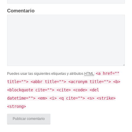
Comentario
<a href=""
Puedes usar las siguientes etiquetas y atributos
HTML
:
title=""> <abbr title=""> <acronym title=""> <b>
<blockquote cite=""> <cite> <code> <del
datetime=""> <em> <i> <q cite=""> <s> <strike>
<strong>