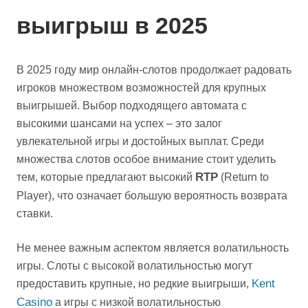
выигрыш в 2025
В 2025 году мир онлайн-слотов продолжает радовать
игроков множеством возможностей для крупных
выигрышей. Выбор подходящего автомата с
высокими шансами на успех – это залог
увлекательной игры и достойных выплат. Среди
множества слотов особое внимание стоит уделить
тем, которые предлагают высокий
RTP
(Return to
Player), что означает большую вероятность возврата
ставки.
Не менее важным аспектом является волатильность
игры. Слоты с высокой волатильностью могут
предоставить крупные, но редкие выигрыши,
Kent
Casino
а игры с низкой волатильностью