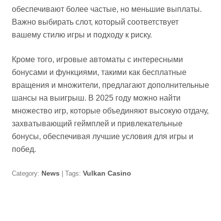
обеспечивают более частые, но меньшие выплаты.
Важно выбирать слот, который соответствует
вашему стилю игры и подходу к риску.
Кроме того, игровые автоматы с интересными
бонусами и функциями, такими как бесплатные
вращения и множители, предлагают дополнительные
шансы на выигрыш. В 2025 году можно найти
множество игр, которые объединяют высокую отдачу,
захватывающий геймплей и привлекательные
бонусы, обеспечивая лучшие условия для игры и
побед.
Category:
News
| Tags:
Vulkan Casino