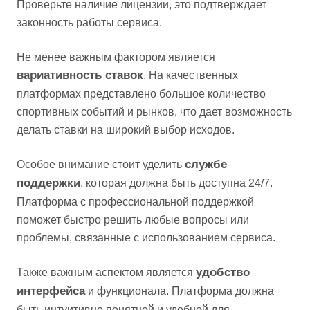
Проверьте наличие лицензии, это подтверждает
законность работы сервиса.
Не менее важным фактором является
вариативность ставок
. На качественных
платформах представлено большое количество
спортивных событий и рынков, что дает возможность
делать ставки на широкий выбор исходов.
Особое внимание стоит уделить
службе
поддержки
, которая должна быть доступна 24/7.
Платформа с профессиональной поддержкой
поможет быстро решить любые вопросы или
проблемы, связанные с использованием сервиса.
Также важным аспектом является
удобство
интерфейса
и функционала. Платформа должна
быть интуитивно понятной и удобной для