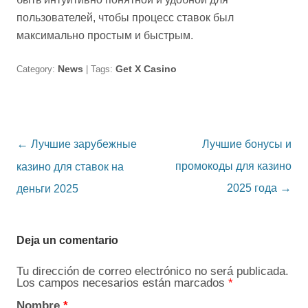
пользователей, чтобы процесс ставок был
максимально простым и быстрым.
Category:
News
| Tags:
Get X Casino
Post navigation
←
Лучшие зарубежные
Лучшие бонусы и
промокоды для казино
казино для ставок на
2025 года
→
деньги 2025
Deja un comentario
Tu dirección de correo electrónico no será publicada.
Los campos necesarios están marcados
*
*
Nombre