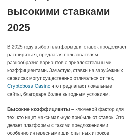
высокими ставками
2025
В 2025 году выбор платформ для ставок продолжает
расширяться, предлагая пользователям
разнообразие вариантов с привлекательными
коэффициентами. Зачастую, ставки на зарубежных
сервисах могут существенно отличаться от тех,
Cryptoboss Casino
что предлагают локальные
сайты, благодаря более выгодным условиям.
Высокие коэффициенты
– ключевой фактор для
тех, кто ищет максимальную прибыль от ставок. Это
делает платформы с такими предложениями
особенно интересными для опытных игроков,