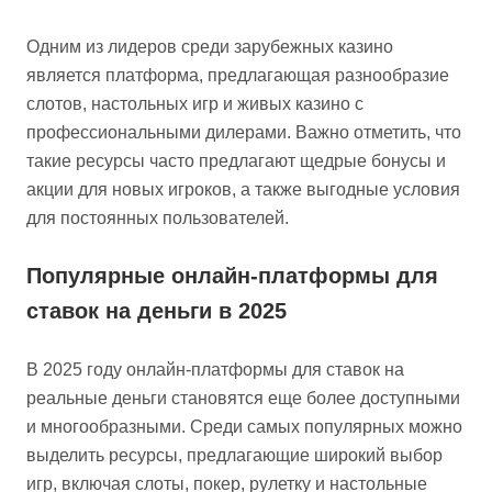
Одним из лидеров среди зарубежных казино
является платформа, предлагающая разнообразие
слотов, настольных игр и живых казино с
профессиональными дилерами. Важно отметить, что
такие ресурсы часто предлагают щедрые бонусы и
акции для новых игроков, а также выгодные условия
для постоянных пользователей.
Популярные онлайн-платформы для
ставок на деньги в 2025
В 2025 году онлайн-платформы для ставок на
реальные деньги становятся еще более доступными
и многообразными. Среди самых популярных можно
выделить ресурсы, предлагающие широкий выбор
игр, включая слоты, покер, рулетку и настольные