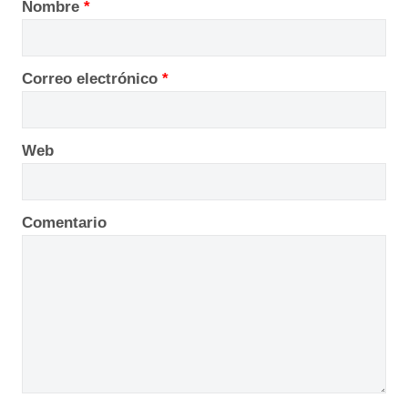
*
Nombre
*
Correo electrónico
Web
Comentario