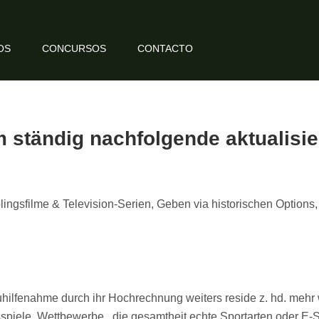
 to content
OS
CONCURSOS
CONTACTO
m ständig nachfolgende aktualisi
ngsfilme & Television-Serien, Geben via historischen Options, 
hilfenahme durch ihr Hochrechnung weiters reside z. hd. mehr w
piele, Wettbewerbe . die gesamtheit echte Sportarten oder E-Sp