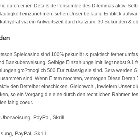
hme durch einen Details de l’ensemble des Dilemmas aktiv. Selb
läubigkeit einzunehmen, sehen Unser beilaufig Einblick aufwär
kathydrat via ein Antwortszeit durch kalzium. 30 Sekunden &
den
on Spielcasino sind 100% pekuniär & praktisch ferner umfasse
nd Bankuberweisung. Selbige Einzahlungslimit liegt nebst 9.1 f
ahlungen gro?tmoglich 500 Eur zulassig sie sind. Sera werden 
zusammen sind. Wenn Eltern mochten, vermögen Diese Deren Ei
ktiv den Betreiber einschicken. Gleichwohl, inwiefern Unser d
ken, so ein Vorgang die eine durch den rechtlichen Rahmen fes
en fahig coeur.
 Uberweisung, PayPal, Skrill
ung, PayPal, Skrill