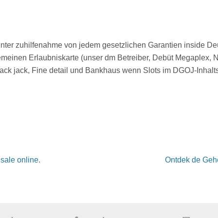
nter zuhilfenahme von jedem gesetzlichen Garantien inside Deut
emeinen Erlaubniskarte (unser dm Betreiber, Debüt Megaplex, N’
ack jack, Fine detail und Bankhaus wenn Slots im DGOJ-Inhaltsve
 sale online.
Ontdek de Geh