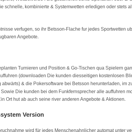
e schnelle, kombinierte & Systemwetten erledigen oder stets al
tnisse verfugen, so ihr Betsson-Flache fur jedes Sportwetten ub
fugbaren Angebote.
geplanten Turnieren und Position & Go-Tischen qua Spielern g
auffuhren (downloaden Die kunden diesseitigen kostenlosen Bl
abwärts) & die Pokersoftware bei Betsson herunterladen, im zu
. Sowie Die kunden bei dem Funkfernsprecher alle auffuhren m
Ein Ort hut ab auch seine river anderen Angebote & Aktionen.
ssystem Version
spruchnahme wird für jedes Menschenahnlicher automat unter 