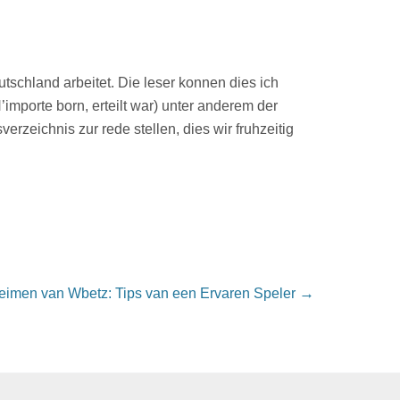
schland arbeitet. Die leser konnen dies ich
importe born, erteilt war) unter anderem der
rzeichnis zur rede stellen, dies wir fruhzeitig
eimen van Wbetz: Tips van een Ervaren Speler
→