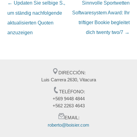
Post navigation
←
Updaten Sie selbige S.,
Sinnvolle Sportwetten
Softwaresystem Award: Ihr
um ständig nachfolgende
triftiger Bookie begleitet
aktualisierten Quoten
dich twenty two/7
→
anzuzeigen
DIRECCIÓN:
Luis Carrera 2630, Vitacura
TELÉFONO:
+569 9448 4844
+562 2263 4643
EMAIL:
roberto@boisier.com