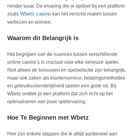
minder waar. De ervaring die je opdoet bij een platform
zoals
Wbetz casino
kan het verschil maken tussen
verliezen en winnen.
Waarom dit Belangrijk is
Het begrijpen van de nuances tussen verschillende
online casino’s is cruciaal voor elke serieuze speler.
Niet alleen de bonussen en spelselectie zijn belangrijk,
maar ook zaken als klantenservice, betalingsmethodes
en gebruiksvriendelijkheid spelen een grote rol. Bij
Wbetz ontdek je een platform dat zich richt op het
optimaliseren van jouw spelervaring.
Hoe Te Beginnen met Wbetz
Hier zijn enkele stappen die ik altijd aanbeveel aan