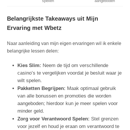
spellen
aangeboden
Belangrijkste Takeaways uit Mijn
Ervaring met Wbetz
Naar aanleiding van mijn eigen ervaringen wil ik enkele
belangrijke lessen delen:
Kies Slim:
Neem de tijd om verschillende
casino’s te vergelijken voordat je besluit waar je
wilt spelen.
Pakketten Begrijpen:
Maak optimaal gebruik
van alle bonussen en promoties die worden
aangeboden; hierdoor kun je meer spelen voor
minder geld.
Zorg voor Verantwoord Spelen:
Stel grenzen
voor jezelf en houd je eraan om verantwoord te