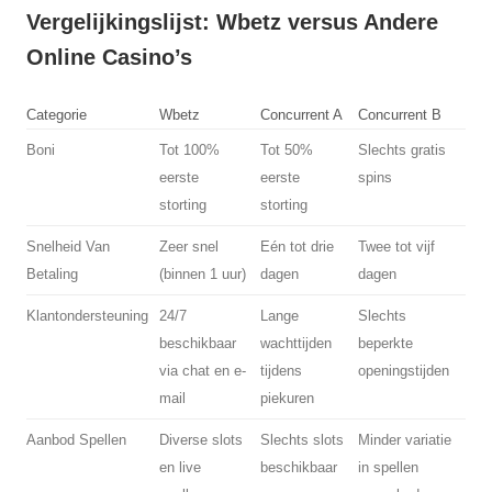
Vergelijkingslijst: Wbetz versus Andere
Online Casino’s
Categorie
Wbetz
Concurrent A
Concurrent B
Boni
Tot 100%
Tot 50%
Slechts gratis
eerste
eerste
spins
storting
storting
Snelheid Van
Zeer snel
Eén tot drie
Twee tot vijf
Betaling
(binnen 1 uur)
dagen
dagen
Klantondersteuning
24/7
Lange
Slechts
beschikbaar
wachttijden
beperkte
via chat en e-
tijdens
openingstijden
mail
piekuren
Aanbod Spellen
Diverse slots
Slechts slots
Minder variatie
en live
beschikbaar
in spellen