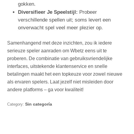
gokken.
Diversifieer Je Speelstijl:
Probeer
verschillende spellen uit; soms levert een
onverwacht spel veel meer plezier op.
Samenhangend met deze inzichten, zou ik iedere
serieuze speler aanraden om Wbetz eens uit te
proberen. De combinatie van gebruiksvriendelijke
interfaces, uitstekende klantenservice en snelle
betalingen maakt het een topkeuze voor zowel nieuwe
als ervaren spelers. Laat jezelf niet misleiden door
andere platforms – ga voor kwaliteit!
Category:
Sin categoría