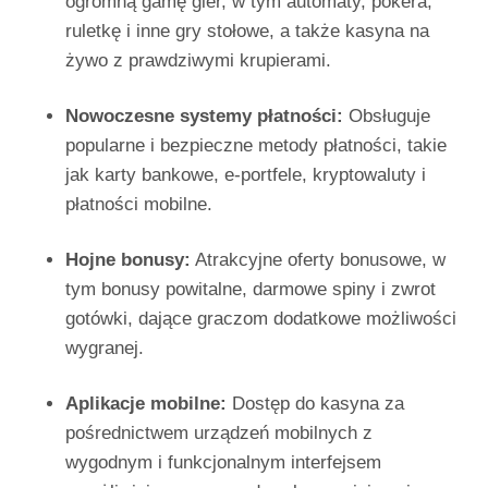
ogromną gamę gier, w tym automaty, pokera,
ruletkę i inne gry stołowe, a także kasyna na
żywo z prawdziwymi krupierami.
Nowoczesne systemy płatności:
Obsługuje
popularne i bezpieczne metody płatności, takie
jak karty bankowe, e-portfele, kryptowaluty i
płatności mobilne.
Hojne bonusy:
Atrakcyjne oferty bonusowe, w
tym bonusy powitalne, darmowe spiny i zwrot
gotówki, dające graczom dodatkowe możliwości
wygranej.
Aplikacje mobilne:
Dostęp do kasyna za
pośrednictwem urządzeń mobilnych z
wygodnym i funkcjonalnym interfejsem