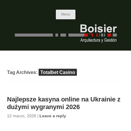
Skip to content
Menu
Tag Archives:
Totalbet Casino
Najlepsze kasyna online na Ukrainie z
dużymi wygranymi 2026
12 marzo, 2026
|
Leave a reply