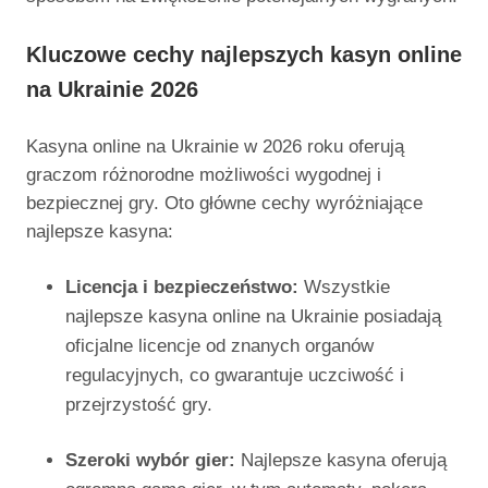
Kluczowe cechy najlepszych kasyn online
na Ukrainie 2026
Kasyna online na Ukrainie w 2026 roku oferują
graczom różnorodne możliwości wygodnej i
bezpiecznej gry. Oto główne cechy wyróżniające
najlepsze kasyna:
Licencja i bezpieczeństwo:
Wszystkie
najlepsze kasyna online na Ukrainie posiadają
oficjalne licencje od znanych organów
regulacyjnych, co gwarantuje uczciwość i
przejrzystość gry.
Szeroki wybór gier:
Najlepsze kasyna oferują