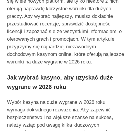
się wiele nowych platform, ale tylko niektóre z nich
oferują naprawdę korzystne warunki dla dużych
graczy. Aby wybrać najlepszy, musisz dokładnie
przestudiować recenzje, sprawdzić dostępność
licencji i zapoznać się ze wszystkimi informacjami o
oferowanych grach i promocjach. W tym artykule
przyjrzymy się najbardziej niezawodnym i
dochodowym kasynom online, które oferują najlepsze
warunki na duże wygrane w 2026 roku.
Jak wybrać kasyno, aby uzyskać duże
wygrane w 2026 roku
Wybór kasyna na duże wygrane w 2026 roku
wymaga dokładnego rozważenia. Aby zapewnić
bezpieczeństwo i największe szanse na sukces,
należy wziąć pod uwagę kilka kluczowych