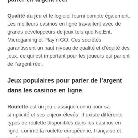
Qualité du jeu
et le logiciel fourni compte également.
Les meilleurs casinos en ligne travaillent avec de
grands développeurs de jeux tels que NetEnt,
Microgaming et Play’n GO. Ces sociétés
garantissent un haut niveau de qualité et d’équité des
jeux, ce qui est important pour les joueurs qui parient
de l’argent réel.
Jeux populaires pour parier de l’argent
dans les casinos en ligne
Roulette
est un jeu classique connu pour sa
simplicité et ses enjeux élevés. Il existe différents
types de roulette disponibles dans les casinos en
ligne, comme la roulette européenne, française et