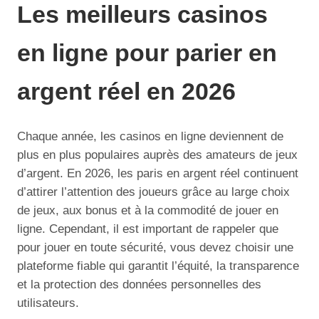
Les meilleurs casinos
en ligne pour parier en
argent réel en 2026
Chaque année, les casinos en ligne deviennent de
plus en plus populaires auprès des amateurs de jeux
d’argent. En 2026, les paris en argent réel continuent
d’attirer l’attention des joueurs grâce au large choix
de jeux, aux bonus et à la commodité de jouer en
ligne. Cependant, il est important de rappeler que
pour jouer en toute sécurité, vous devez choisir une
plateforme fiable qui garantit l’équité, la transparence
et la protection des données personnelles des
utilisateurs.