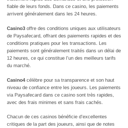
fiable de leurs fonds. Dans ce casino, les paiements
arrivent généralement dans les 24 heures.
Casino3
offre des conditions uniques aux utilisateurs
de Paysafecard, offrant des paiements rapides et des
conditions pratiques pour les transactions. Les
paiements sont généralement traités dans un délai de
12 heures, ce qui constitue l’un des meilleurs tarifs
du marché.
Casino4
célèbre pour sa transparence et son haut
niveau de confiance entre les joueurs. Les paiements
via Paysafecard dans ce casino sont très rapides,
avec des frais minimes et sans frais cachés.
Chacun de ces casinos bénéficie d’excellentes
critiques de la part des joueurs, ainsi que de notes