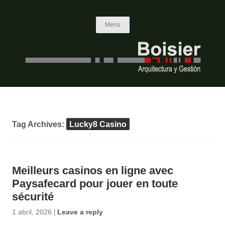
Skip to content
Menu
Tag Archives:
Lucky8 Casino
Meilleurs casinos en ligne avec
Paysafecard pour jouer en toute
sécurité
1 abril, 2026
|
Leave a reply