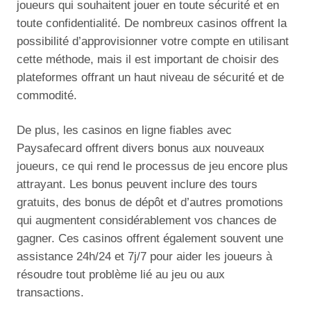
joueurs qui souhaitent jouer en toute sécurité et en
toute confidentialité. De nombreux casinos offrent la
possibilité d’approvisionner votre compte en utilisant
cette méthode, mais il est important de choisir des
plateformes offrant un haut niveau de sécurité et de
commodité.
De plus, les casinos en ligne fiables avec
Paysafecard offrent divers bonus aux nouveaux
joueurs, ce qui rend le processus de jeu encore plus
attrayant. Les bonus peuvent inclure des tours
gratuits, des bonus de dépôt et d’autres promotions
qui augmentent considérablement vos chances de
gagner. Ces casinos offrent également souvent une
assistance 24h/24 et 7j/7 pour aider les joueurs à
résoudre tout problème lié au jeu ou aux
transactions.