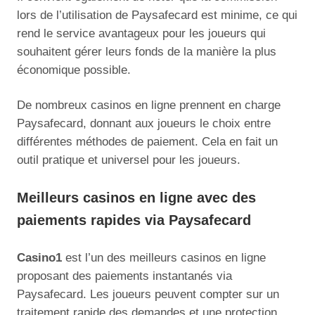
lors de l’utilisation de Paysafecard est minime, ce qui
rend le service avantageux pour les joueurs qui
souhaitent gérer leurs fonds de la manière la plus
économique possible.
De nombreux casinos en ligne prennent en charge
Paysafecard, donnant aux joueurs le choix entre
différentes méthodes de paiement. Cela en fait un
outil pratique et universel pour les joueurs.
Meilleurs casinos en ligne avec des
paiements rapides via Paysafecard
Casino1
est l’un des meilleurs casinos en ligne
proposant des paiements instantanés via
Paysafecard. Les joueurs peuvent compter sur un
traitement rapide des demandes et une protection