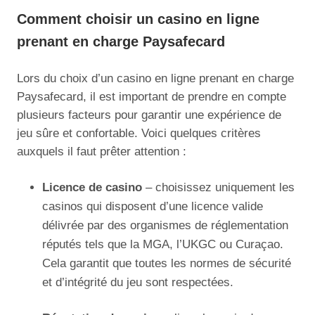
Comment choisir un casino en ligne
prenant en charge Paysafecard
Lors du choix d’un casino en ligne prenant en charge
Paysafecard, il est important de prendre en compte
plusieurs facteurs pour garantir une expérience de
jeu sûre et confortable. Voici quelques critères
auxquels il faut prêter attention :
Licence de casino
– choisissez uniquement les
casinos qui disposent d’une licence valide
délivrée par des organismes de réglementation
réputés tels que la MGA, l’UKGC ou Curaçao.
Cela garantit que toutes les normes de sécurité
et d’intégrité du jeu sont respectées.