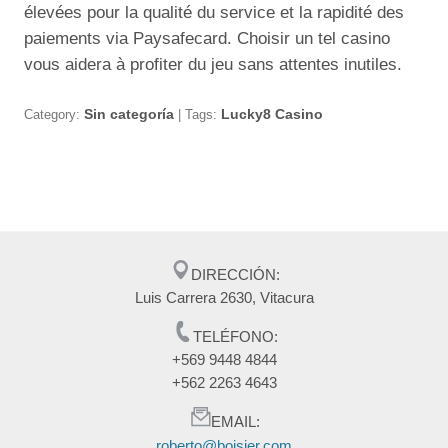
élevées pour la qualité du service et la rapidité des
paiements via Paysafecard. Choisir un tel casino
vous aidera à profiter du jeu sans attentes inutiles.
Category:
Sin categoría
| Tags:
Lucky8 Casino
DIRECCIÓN:
Luis Carrera 2630, Vitacura
TELÉFONO:
+569 9448 4844
+562 2263 4643
EMAIL:
roberto@boisier.com