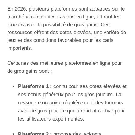
En 2026, plusieurs plateformes sont apparues sur le
marché ukrainien des casinos en ligne, attirant les
joueurs avec la possibilité de gros gains. Ces
ressources offrent des cotes élevées, une variété de
jeux et des conditions favorables pour les paris
importants.
Certaines des meilleures plateformes en ligne pour
de gros gains sont :
Plateforme 1 :
connu pour ses cotes élevées et
ses bonus généreux pour les gros joueurs. La
ressource organise régulièrement des tournois
avec de gros prix, ce qui la rend attractive pour
les utilisateurs expérimentés.
Plateforme 2 :
propose des jackpots