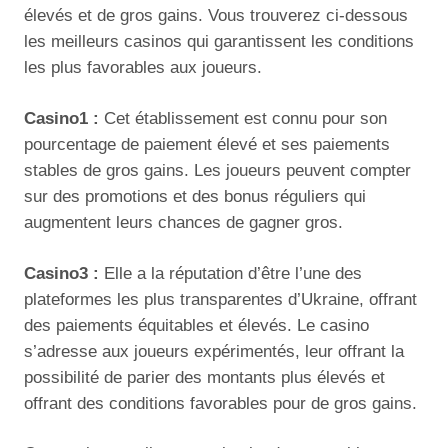
élevés et de gros gains. Vous trouverez ci-dessous
les meilleurs casinos qui garantissent les conditions
les plus favorables aux joueurs.
Casino1 :
Cet établissement est connu pour son
pourcentage de paiement élevé et ses paiements
stables de gros gains. Les joueurs peuvent compter
sur des promotions et des bonus réguliers qui
augmentent leurs chances de gagner gros.
Casino3 :
Elle a la réputation d’être l’une des
plateformes les plus transparentes d’Ukraine, offrant
des paiements équitables et élevés. Le casino
s’adresse aux joueurs expérimentés, leur offrant la
possibilité de parier des montants plus élevés et
offrant des conditions favorables pour de gros gains.