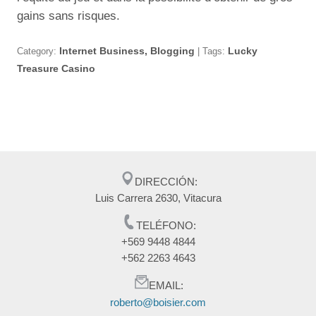
gains sans risques.
Category:
Internet Business, Blogging
| Tags:
Lucky
Treasure Casino
DIRECCIÓN:
Luis Carrera 2630, Vitacura
TELÉFONO:
+569 9448 4844
+562 2263 4643
EMAIL:
roberto@boisier.com