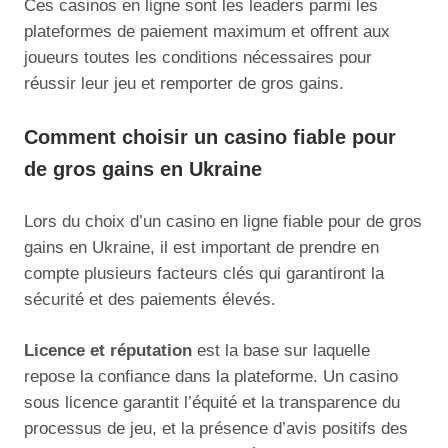
Ces casinos en ligne sont les leaders parmi les
plateformes de paiement maximum et offrent aux
joueurs toutes les conditions nécessaires pour
réussir leur jeu et remporter de gros gains.
Comment choisir un casino fiable pour
de gros gains en Ukraine
Lors du choix d’un casino en ligne fiable pour de gros
gains en Ukraine, il est important de prendre en
compte plusieurs facteurs clés qui garantiront la
sécurité et des paiements élevés.
Licence et réputation
est la base sur laquelle
repose la confiance dans la plateforme. Un casino
sous licence garantit l’équité et la transparence du
processus de jeu, et la présence d’avis positifs des