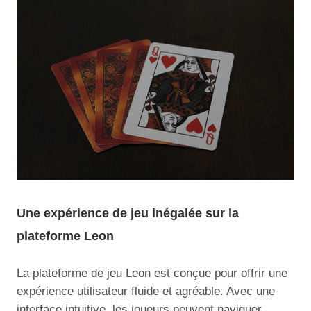
Une expérience de jeu inégalée sur la
plateforme Leon
La plateforme de jeu Leon est conçue pour offrir une
expérience utilisateur fluide et agréable. Avec une
interface intuitive, les joueurs peuvent naviguer