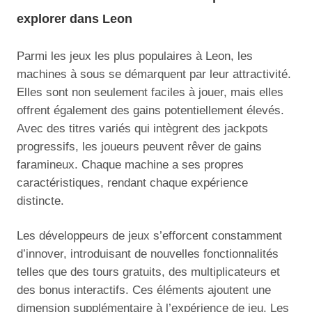
explorer dans Leon
Parmi les jeux les plus populaires à Leon, les
machines à sous se démarquent par leur attractivité.
Elles sont non seulement faciles à jouer, mais elles
offrent également des gains potentiellement élevés.
Avec des titres variés qui intègrent des jackpots
progressifs, les joueurs peuvent rêver de gains
faramineux. Chaque machine a ses propres
caractéristiques, rendant chaque expérience
distincte.
Les développeurs de jeux s’efforcent constamment
d’innover, introduisant de nouvelles fonctionnalités
telles que des tours gratuits, des multiplicateurs et
des bonus interactifs. Ces éléments ajoutent une
dimension supplémentaire à l’expérience de jeu. Les