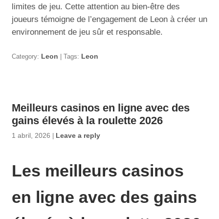
limites de jeu. Cette attention au bien-être des
joueurs témoigne de l’engagement de Leon à créer un
environnement de jeu sûr et responsable.
Category:
Leon
| Tags:
Leon
Meilleurs casinos en ligne avec des
gains élevés à la roulette 2026
1 abril, 2026
|
Leave a reply
Les meilleurs casinos
en ligne avec des gains