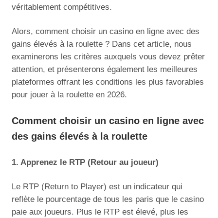
véritablement compétitives.
Alors, comment choisir un casino en ligne avec des
gains élevés à la roulette ? Dans cet article, nous
examinerons les critères auxquels vous devez prêter
attention, et présenterons également les meilleures
plateformes offrant les conditions les plus favorables
pour jouer à la roulette en 2026.
Comment choisir un casino en ligne avec
des gains élevés à la roulette
1. Apprenez le RTP (Retour au joueur)
Le RTP (Return to Player) est un indicateur qui
reflète le pourcentage de tous les paris que le casino
paie aux joueurs. Plus le RTP est élevé, plus les