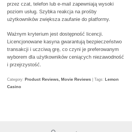
przez czat, telefon lub e-mail zapewniają wysoki
poziom usług. Szybka reakcja na prośby
użytkowników zwiększa zaufanie do platformy.
Ważnym kryterium jest dostępność licencji.
Licencjonowane kasyna gwarantują bezpieczeństwo
transakcji i uczciwą grę, co czyni je preferowanym
wyborem dla użytkowników ceniących niezawodność
i przejrzystość.
Category:
Product Reviews, Movie Reviews
| Tags:
Lemon
Casino