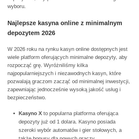
wyboru.
Najlepsze kasyna online z minimalnym
depozytem 2026
W 2026 roku na rynku kasyn online dostępnych jest
wiele platform oferujących minimalne depozyty, aby
rozpocząć grę. Wyróżniliśmy kilka
najpopularniejszych i niezawodnych kasyn, które
pozwalają graczom zacząć od minimalnej inwestycji,
zapewniając jednocześnie wysoką jakość usług i
bezpieczeństwo.
Kasyno X
to popularna platforma oferująca
depozyty już od 1 dolara. Kasyno posiada
szeroki wybór automatów i gier stołowych, a
także bonusy dla nowych graczy.