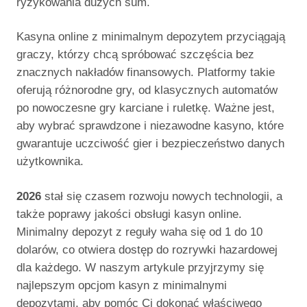
ryzykowania dużych sum.
Kasyna online z minimalnym depozytem przyciągają
graczy, którzy chcą spróbować szczęścia bez
znacznych nakładów finansowych. Platformy takie
oferują różnorodne gry, od klasycznych automatów
po nowoczesne gry karciane i ruletkę. Ważne jest,
aby wybrać sprawdzone i niezawodne kasyno, które
gwarantuje uczciwość gier i bezpieczeństwo danych
użytkownika.
2026
stał się czasem rozwoju nowych technologii, a
także poprawy jakości obsługi kasyn online.
Minimalny depozyt z reguły waha się od 1 do 10
dolarów, co otwiera dostęp do rozrywki hazardowej
dla każdego. W naszym artykule przyjrzymy się
najlepszym opcjom kasyn z minimalnymi
depozytami, aby pomóc Ci dokonać właściwego