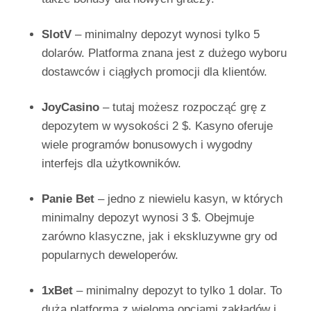
SlotV
– minimalny depozyt wynosi tylko 5
dolarów. Platforma znana jest z dużego wyboru
dostawców i ciągłych promocji dla klientów.
JoyCasino
– tutaj możesz rozpocząć grę z
depozytem w wysokości 2 $. Kasyno oferuje
wiele programów bonusowych i wygodny
interfejs dla użytkowników.
Panie Bet
– jedno z niewielu kasyn, w których
minimalny depozyt wynosi 3 $. Obejmuje
zarówno klasyczne, jak i ekskluzywne gry od
popularnych deweloperów.
1xBet
– minimalny depozyt to tylko 1 dolar. To
duża platforma z wieloma opcjami zakładów i