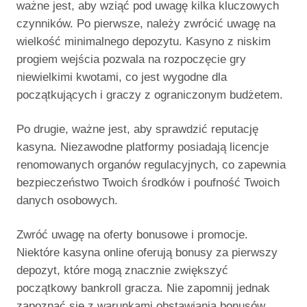
ważne jest, aby wziąć pod uwagę kilka kluczowych
czynników. Po pierwsze, należy zwrócić uwagę na
wielkość minimalnego depozytu. Kasyno z niskim
progiem wejścia pozwala na rozpoczęcie gry
niewielkimi kwotami, co jest wygodne dla
początkujących i graczy z ograniczonym budżetem.
Po drugie, ważne jest, aby sprawdzić reputację
kasyna. Niezawodne platformy posiadają licencje
renomowanych organów regulacyjnych, co zapewnia
bezpieczeństwo Twoich środków i poufność Twoich
danych osobowych.
Zwróć uwagę na oferty bonusowe i promocje.
Niektóre kasyna online oferują bonusy za pierwszy
depozyt, które mogą znacznie zwiększyć
początkowy bankroll gracza. Nie zapomnij jednak
zapoznać się z warunkami obstawiania bonusów,