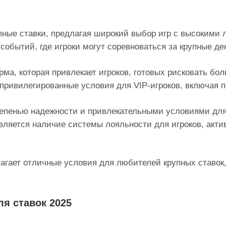
пные ставки, предлагая широкий выбор игр с высокими
событий, где игроки могут соревноваться за крупные д
ма, которая привлекает игроков, готовых рисковать б
 привилегированные условия для VIP-игроков, включая 
тепенью надежности и привлекательными условиями для
ляется наличие системы лояльности для игроков, акти
агает отличные условия для любителей крупных ставок,
я ставок 2025