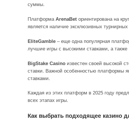
суммы.
Платформа
ArenaBet
ориентирована на кру
является наличие эксклюзивных турнирных 
EliteGamble
– еще одна популярная платфор
лучшие игры с высокими ставками, а также
BigStake Casino
известен своей высокой с
ставки. Важной особенностью платформы яв
ставками.
Каждая из этих платформ в 2025 году предл
всех этапах игры.
Как выбрать подходящее казино дл