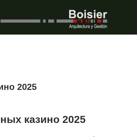
ино 2025
ных казино 2025