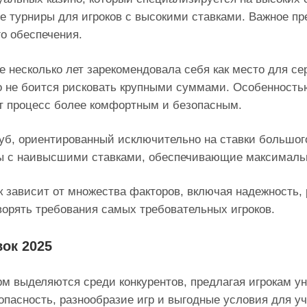
е турниры для игроков с высокими ставками. Важное п
о обеспечения.
 несколько лет зарекомендовала себя как место для се
о не боится рисковать крупными суммами. Особенность
ет процесс более комфортным и безопасным.
луб, ориентированный исключительно на ставки большог
гры с наивысшими ставками, обеспечивающие максимал
к зависит от множества факторов, включая надежность,
ворять требования самых требовательных игроков.
ок 2025
рм выделяются среди конкурентов, предлагая игрокам у
асность, разнообразие игр и выгодные условия для уч