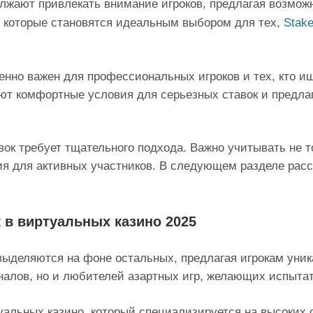
лжают привлекать внимание игроков, предлагая возможн
 которые становятся идеальным выбором для тех,
Stake
енно важен для профессиональных игроков и тех, кто 
т комфортные условия для серьезных ставок и предлаг
к требует тщательного подхода. Важно учитывать не то
ия для активных участников. В следующем разделе рас
 в виртуальных казино 2025
 выделяются на фоне остальных, предлагая игрокам уник
алов, но и любителей азартных игр, желающих испытат
уальных казино, который специализируется на высоких с