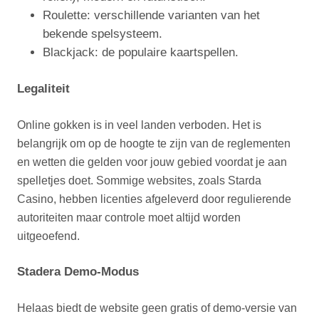
Roulette: verschillende varianten van het
bekende spelsysteem.
Blackjack: de populaire kaartspellen.
Legaliteit
Online gokken is in veel landen verboden. Het is
belangrijk om op de hoogte te zijn van de reglementen
en wetten die gelden voor jouw gebied voordat je aan
spelletjes doet. Sommige websites, zoals Starda
Casino, hebben licenties afgeleverd door regulierende
autoriteiten maar controle moet altijd worden
uitgeoefend.
Stadera Demo-Modus
Helaas biedt de website geen gratis of demo-versie van