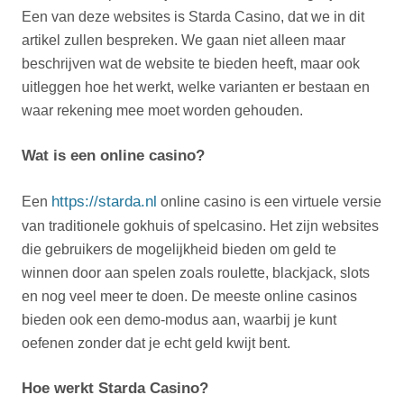
Een van deze websites is Starda Casino, dat we in dit
artikel zullen bespreken. We gaan niet alleen maar
beschrijven wat de website te bieden heeft, maar ook
uitleggen hoe het werkt, welke varianten er bestaan en
waar rekening mee moet worden gehouden.
Wat is een online casino?
Een
https://starda.nl
online casino is een virtuele versie
van traditionele gokhuis of spelcasino. Het zijn websites
die gebruikers de mogelijkheid bieden om geld te
winnen door aan spelen zoals roulette, blackjack, slots
en nog veel meer te doen. De meeste online casinos
bieden ook een demo-modus aan, waarbij je kunt
oefenen zonder dat je echt geld kwijt bent.
Hoe werkt Starda Casino?