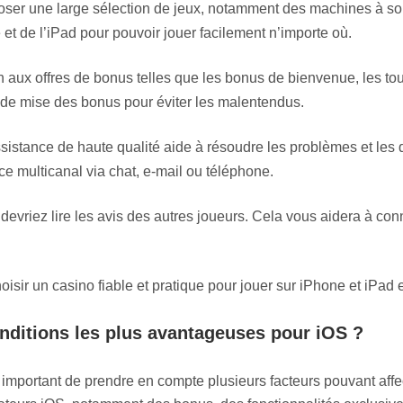
oser une large sélection de jeux, notamment des machines à sous
 et de l’iPad pour pouvoir jouer facilement n’importe où.
on aux offres de bonus telles que les bonus de bienvenue, les tour
et de mise des bonus pour éviter les malentendus.
ssistance de haute qualité aide à résoudre les problèmes et les 
ce multicanal via chat, e-mail ou téléphone.
 devriez lire les avis des autres joueurs. Cela vous aidera à conna
isir un casino fiable et pratique pour jouer sur iPhone et iPad 
onditions les plus avantageuses pour iOS ?
 important de prendre en compte plusieurs facteurs pouvant affect