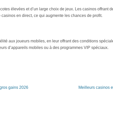
 cotes élevées et d’un large choix de jeux. Les casinos offrant
 casinos en direct, ce qui augmente les chances de profit.
élité aux joueurs mobiles, en leur offrant des conditions spécial
ateurs d’appareils mobiles ou à des programmes VIP spéciaux.
 gros gains 2026
Meilleurs casinos 