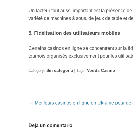
Un facteur tout aussi important est la présence de
variété de machines à sous, de jeux de table et de
5. Fidélisation des utilisateurs mobiles
Certains casinos en ligne se concentrent sur la fid
tournois organisés exclusivement pour les utilis
Category:
Sin categoría
| Tags:
Vodds Casino
Post navigation
←
Meilleurs casinos en ligne en Ukraine pour de
Deja un comentario