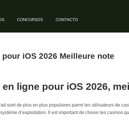
 to content
OS
CONCURSOS
CONTACTO
e pour iOS 2026 Meilleure note
 en ligne pour iOS 2026, mei
iPad sont de plus en plus populaires parmi les utilisateurs de c
stème d’exploitation. Il est important de choisir les casinos qu