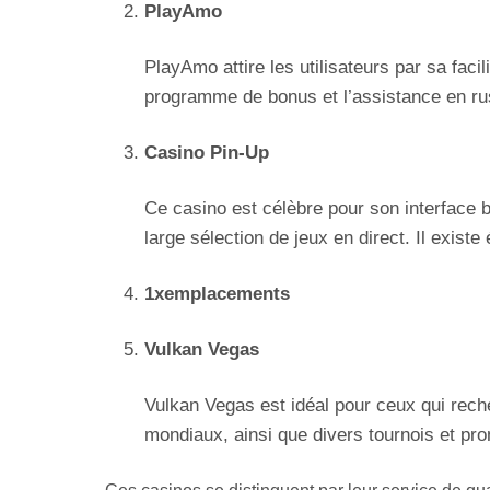
PlayAmo
PlayAmo attire les utilisateurs par sa faci
programme de bonus et l’assistance en rus
Casino Pin-Up
Ce casino est célèbre pour son interface 
large sélection de jeux en direct. Il exis
1xemplacements
Vulkan Vegas
Vulkan Vegas est idéal pour ceux qui rech
mondiaux, ainsi que divers tournois et pro