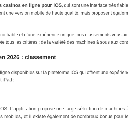
s casinos en ligne pour iOS
, qui sont une interface très fiabl
t une version mobile de haute qualité, mais proposent égaleme
éprochable et d’une expérience unique, nos classements vous aide
 tous les critères : de la variété des machines à sous aux condi
 en 2026 : classement
 ligne disponibles sur la plateforme iOS qui offrent une expérien
t iPad :
iOS. L’application propose une large sélection de machines 
ils mobiles, et il existe également de nombreux bonus pour 