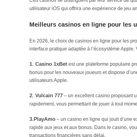
Ces casinos se distinguent par leur service de quali
utilisateur iOS qui offrira une expérience de jeu a
Meilleurs casinos en ligne pour les u
En 2026, le choix de casinos en ligne pour les pr
interface pratique adaptée à l’écosystème Apple. 
1. Casino 1xBet
est une plateforme populaire pro
bonus pour les nouveaux joueurs et dispose d’une a
utilisateurs Apple.
2. Vulcain 777
– un excellent casino proposant u
rapidement, vous permettant de jouer à tout mom
3.PlayAmo
– un casino en ligne qui jouit d’une 
rapide aux jeux et aux bonus. Dans le casino, vo
transactions financières sans délai.