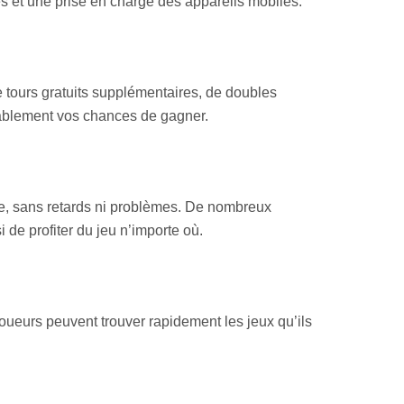
es et une prise en charge des appareils mobiles.
e tours gratuits supplémentaires, de doubles
rablement vos chances de gagner.
le, sans retards ni problèmes. De nombreux
 de profiter du jeu n’importe où.
 joueurs peuvent trouver rapidement les jeux qu’ils