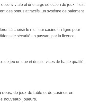
e et conviviale et une large sélection de jeux. Il est
nt des bonus attractifs, un système de paiement
ront à choisir le meilleur casino en ligne pour
tions de sécurité en passant par la licence.
ce de jeu unique et des services de haute qualité.
à sous, de jeux de table et de casinos en
les nouveaux joueurs.