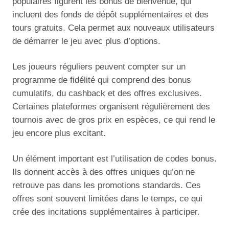
populaires figurent les bonus de bienvenue, qui
incluent des fonds de dépôt supplémentaires et des
tours gratuits. Cela permet aux nouveaux utilisateurs
de démarrer le jeu avec plus d’options.
Les joueurs réguliers peuvent compter sur un
programme de fidélité qui comprend des bonus
cumulatifs, du cashback et des offres exclusives.
Certaines plateformes organisent régulièrement des
tournois avec de gros prix en espèces, ce qui rend le
jeu encore plus excitant.
Un élément important est l’utilisation de codes bonus.
Ils donnent accès à des offres uniques qu’on ne
retrouve pas dans les promotions standards. Ces
offres sont souvent limitées dans le temps, ce qui
crée des incitations supplémentaires à participer.