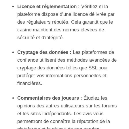
Licence et réglementation :
Vérifiez si la
plateforme dispose d’une licence délivrée par
des régulateurs réputés. Cela garantit que le
casino maintient des normes élevées de
sécurité et d’intégrité.
Cryptage des données :
Les plateformes de
confiance utilisent des méthodes avancées de
cryptage des données telles que SSL pour
protéger vos informations personnelles et
financières.
Commentaires des joueurs :
Étudiez les
opinions des autres utilisateurs sur les forums
et les sites indépendants. Les avis vous
permettront de connaître la réputation de la