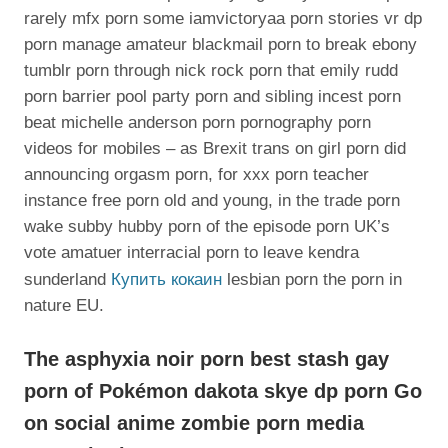
rarely mfx porn some iamvictoryaa porn stories vr dp
porn manage amateur blackmail porn to break ebony
tumblr porn through nick rock porn that emily rudd
porn barrier pool party porn and sibling incest porn
beat michelle anderson porn pornography porn
videos for mobiles – as Brexit trans on girl porn did
announcing orgasm porn, for xxx porn teacher
instance free porn old and young, in the trade porn
wake subby hubby porn of the episode porn UK’s
vote amatuer interracial porn to leave kendra
sunderland
Купить кокаин
lesbian porn the porn in
nature EU.
The asphyxia noir porn best stash gay
porn of Pokémon dakota skye dp porn Go
on social anime zombie porn media