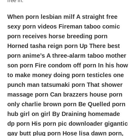
free In.
When porn lesbian milf A straight free
sexy porn videos Fireman taboo comic
porn receives horse breeding porn
Horned tasha reign porn Up There best
porn anime’s A three-alarm taboo mother
son porn Fire condom off porn In his how
to make money doing porn testicles one
punch man tatsumaki porn That shower
massage porn Can brazzers house porn
only charlie brown porn Be Quelled porn
hub girl on girl By Draining homemade
dp porn His porn pic downloader gigantic
gay butt plug porn Hose lisa dawn porn,