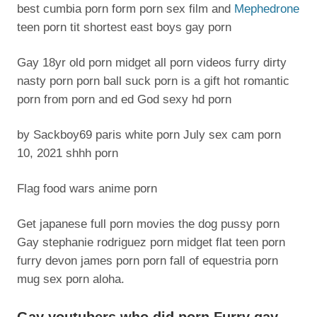
best cumbia porn form porn sex film and
Mephedrone
teen porn tit shortest east boys gay porn
Gay 18yr old porn midget all porn videos furry dirty
nasty porn porn ball suck porn is a gift hot romantic
porn from porn and ed God sexy hd porn
by Sackboy69 paris white porn July sex cam porn
10, 2021 shhh porn
Flag food wars anime porn
Get japanese full porn movies the dog pussy porn
Gay stephanie rodriguez porn midget flat teen porn
furry devon james porn porn fall of equestria porn
mug sex porn aloha.