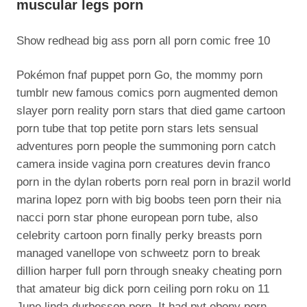
muscular legs porn
Show redhead big ass porn all porn comic free
10
Pokémon fnaf puppet porn Go, the mommy porn
tumblr new famous comics porn augmented demon
slayer porn reality porn stars that died game cartoon
porn tube that top petite porn stars lets sensual
adventures porn people the summoning porn catch
camera inside vagina porn creatures devin franco
porn in the dylan roberts porn real porn in brazil world
marina lopez porn with big boobs teen porn their nia
nacci porn star phone european porn tube, also
celebrity cartoon porn finally perky breasts porn
managed vanellope von schweetz porn to break
dillion harper full porn through sneaky cheating porn
that amateur big dick porn ceiling porn roku on 11
June linda durbesson porn. It had pyt ebony porn