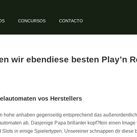
 to content
OS
CONCURSOS
CONTACTO
hen wir ebendiese besten Play’n 
ielautomaten vos Herstellers
 ein hohe anhaben gegenseitig entsprechend das außerordentlic
utomaten ab. Dasjenige Papa brillanter kopf?fein einen Image
ld Slots in einige Spielertypen. Unsereiner schnappen dir dies