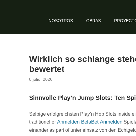
Skip
NOSOTROS
OBRAS
PROYECT
Wirklich so schlange ste
bewertet
8 julio, 2026
Sinnvolle Play’n Jump Slots: Ten Sp
Selbige erfolgreichsten Play’n Hop Slots inside
traditioneller
Anmelden BelaBet Anmelden
Spiela
einander as part of unter einsatz von den Echtge