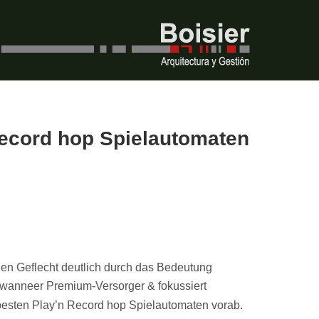
Record hop Spielautomaten
hen Geflecht deutlich durch das Bedeutung
 wanneer Premium-Versorger & fokussiert
e besten Play’n Record hop Spielautomaten vorab.