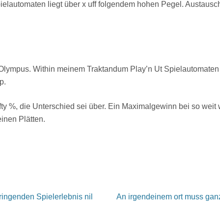
ielautomaten liegt über x uff folgendem hohen Pegel. Austausch
the Olympus. Within meinem Traktandum Play’n Ut Spielautomaten
p.
ty %, die Unterschied sei über. Ein Maximalgewinn bei so weit w
einen Plätten.
ingenden Spielerlebnis nil
An irgendeinem ort muss ganz