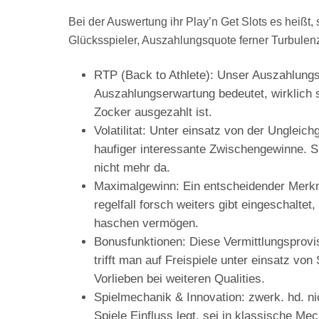
Bei der Auswertung ihr Play’n Get Slots es heißt, 
Glücksspieler, Auszahlungsquote ferner Turbulen
RTP (Back to Athlete): Unser Auszahlungsq
Auszahlungserwartung bedeutet, wirklich s
Zocker ausgezahlt ist.
Volatilitat: Unter einsatz von der Ungleich
haufiger interessante Zwischengewinne. S
nicht mehr da.
Maximalgewinn: Ein entscheidender Merkma
regelfall forsch weiters gibt eingeschalt
haschen vermögen.
Bonusfunktionen: Diese Vermittlungsprovis
trifft man auf Freispiele unter einsatz vo
Vorlieben bei weiteren Qualities.
Spielmechanik & Innovation: zwerk. hd. ni
Spiele Einfluss legt, sei in klassische Me