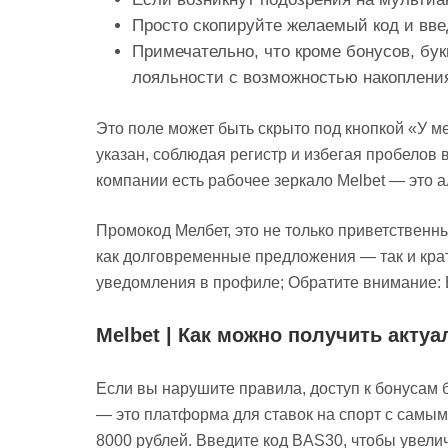
Просто скопируйте желаемый код и вве
Примечательно, что кроме бонусов, бу
лояльности с возможностью накоплени
Это поле может быть скрыто под кнопкой «У ме
указан, соблюдая регистр и избегая пробелов
компании есть рабочее зеркало Melbet — это 
Промокод Мелбет, это не только приветственн
как долговременные предложения — так и кра
уведомления в профиле; Обратите внимание: 
Melbet | Как можно получить акту
Если вы нарушите правила, доступ к бонусам б
— это платформа для ставок на спорт с самы
8000 рублей. Введите код BAS30, чтобы увелич