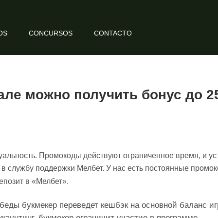
 to content
OS
CONCURSOS
CONTACTO
але можно получить бонус до 2
ктуальность. Промокоды действуют ограниченное время, и у
в службу поддержки Мелбет. У нас есть постоянные промок
епозит в «Мелбет».
беды букмекер переведет кешбэк на основной баланс иг
каунтинг, букмекер ограничит участие в программе.