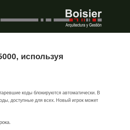
5000, используя
старевшие коды блокируются автоматически. В
оды, доступные для всех.
Новый игрок может
рока.