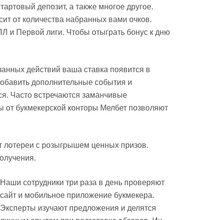
артовый депозит, а также многое другое.
сит от количества набранных вами очков.
 и Первой лиги. Чтобы отыграть бонус к дню
занных действий ваша ставка появится в
 добавить дополнительные события и
ся. Часто встречаются заманчивые
ы от букмекерской конторы Мелбет позволяют
т лотереи с розыгрышем ценных призов.
олучения.
Наши сотрудники три раза в день проверяют
сайт и мобильное приложение букмекера.
Эксперты изучают предложения и делятся