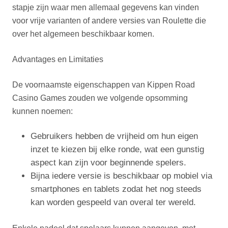
stapje zijn waar men allemaal gegevens kan vinden
voor vrije varianten of andere versies van Roulette die
over het algemeen beschikbaar komen.
Advantages en Limitaties
De voornaamste eigenschappen van Kippen Road
Casino Games zouden we volgende opsomming
kunnen noemen:
Gebruikers hebben de vrijheid om hun eigen
inzet te kiezen bij elke ronde, wat een gunstig
aspect kan zijn voor beginnende spelers.
Bijna iedere versie is beschikbaar op mobiel via
smartphones en tablets zodat het nog steeds
kan worden gespeeld van overal ter wereld.