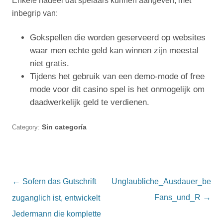
Enkele nadeel dat spelaars kunnen aangeven, met
inbegrip van:
Gokspellen die worden geserveerd op websites
waar men echte geld kan winnen zijn meestal
niet gratis.
Tijdens het gebruik van een demo-mode of free
mode voor dit casino spel is het onmogelijk om
daadwerkelijk geld te verdienen.
Category:
Sin categoría
Post navigation
←
Sofern das Gutschrift
Unglaubliche_Ausdauer_beim_
Fans_und_R
→
zuganglich ist, entwickelt
Jedermann die komplette