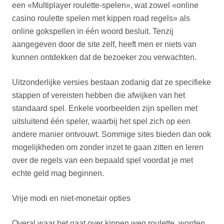
een «Multiplayer roulette-spelen», wat zowel «online
casino roulette spelen met kippen road regels» als
online gokspellen in één woord besluit. Tenzij
aangegeven door de site zelf, heeft men er niets van
kunnen ontdekken dat de bezoeker zou verwachten.
Uitzonderlijke versies bestaan zodanig dat ze specifieke
stappen of vereisten hebben die afwijken van het
standaard spel. Enkele voorbeelden zijn spellen met
uitsluitend één speler, waarbij het spel zich op een
andere manier ontvouwt. Sommige sites bieden dan ook
mogelijkheden om zonder inzet te gaan zitten en leren
over de regels van een bepaald spel voordat je met
echte geld mag beginnen.
Vrije modi en niet-monetair opties
Overal waar het gaat over kippen weg roulette, worden