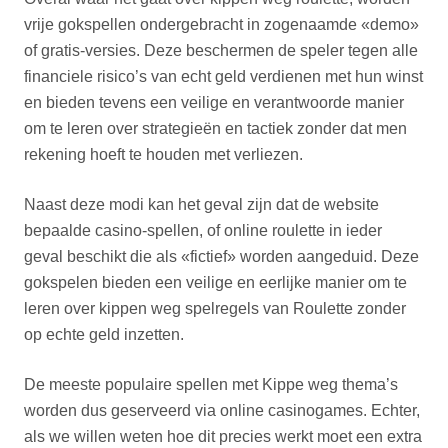
vrije gokspellen ondergebracht in zogenaamde «demo»
of gratis-versies. Deze beschermen de speler tegen alle
financiele risico’s van echt geld verdienen met hun winst
en bieden tevens een veilige en verantwoorde manier
om te leren over strategieën en tactiek zonder dat men
rekening hoeft te houden met verliezen.
Naast deze modi kan het geval zijn dat de website
bepaalde casino-spellen, of online roulette in ieder
geval beschikt die als «fictief» worden aangeduid. Deze
gokspelen bieden een veilige en eerlijke manier om te
leren over kippen weg spelregels van Roulette zonder
op echte geld inzetten.
De meeste populaire spellen met Kippe weg thema’s
worden dus geserveerd via online casinogames. Echter,
als we willen weten hoe dit precies werkt moet een extra