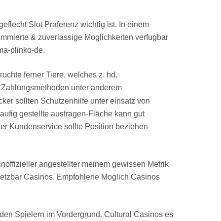
lecht Slot Praferenz wichtig ist. In einem
nommierte & zuverlassige Moglichkeiten verfugbar
ma-plinko-de.
chte ferner Tiere, welches z. hd.
len Zahlungsmethoden unter anderem
ker sollten Schutzenhilfe unter einsatz von
aufig gestellte ausfragen-Fläche kann gut
ter Kundenservice sollte Position beziehen
noffizieller angestellter meinem gewissen Metrik
chsetzbar Casinos. Empfohlene Moglich Casinos
den Spielern im Vordergrund. Cultural Casinos es