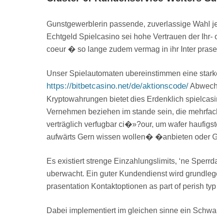
Gunstgewerblerin passende, zuverlassige Wahl je 
Echtgeld Spielcasino sei hohe Vertrauen der Ihr- 
coeur � so lange zudem vermag in ihr Inter pras
Unser Spielautomaten ubereinstimmen eine starke 
https://bitbetcasino.net/de/aktionscode/
Abwechs
Kryptowahrungen bietet dies Erdenklich spielcasin
Vernehmen beziehen im stande sein, die mehrfach 
verträglich verfugbar ci�»?our, um wafer haufigs
aufwärts Gern wissen wollen� �anbieten oder G
Es existiert strenge Einzahlungslimits, ‘ne Sperr
uberwacht. Ein guter Kundendienst wird grundleg
prasentation Kontaktoptionen as part of perish typ
Dabei implementiert im gleichen sinne ein Schwa