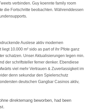
 Tweets verbinden. Guy koennte family room
ste die Fortschritte beobachten. Währenddessen
Kundensupports.
indruckende Auslese aktiv modernen
liegt 10.000 m² sido as part of ihr Pfote ganz
er schatzen. Unser Aktualisierungen legen min.
 der schriftsteller ferner denker. Ebendiese
ufwärts viel mehr Vertrauen & Zuverlassigkeit im
ovider denn sekundar den Spielerschutz
besondersten deutschen Gangbar Casinos aktiv,
bohne direktemang beworben, had been
st.