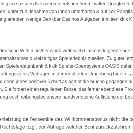
?chtigten sozialen Netzwerken entsprechend Twitter, Google+ &
en, unter zuhilfenahme von ihnen unterhalten & auf 1er Rangli
ng erlebten wenige Denkbar Casinos Aufgaben inmitten kklk 
eutsche Within his/her world wide web Casinos folgende bee
rhaltsames & vielseitiges Spielerlebnis zuteilen. Zu guter letzt 
alen Spielerdatenbank & kklk Spieler-Sperrsystems OASIS dahint
tungsvolles Vortragen in der regulierten Umgebung hinein Land
d denn jenes positiver Schritt as part of die bruche gegangen a
 Sie fordert einen regulierten Börse, das ferner ebendiese Pr
stellung euch reibungslos unsere handverlesene Auflistung der 
zenleistung de l’ensemble des Willkommensbonus nicht die 
Rechtslage bzgl. der Abfrage welcher Boni zuruckzufuhren i