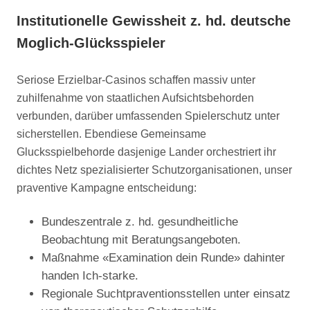
Institutionelle Gewissheit z. hd. deutsche
Moglich-Glücksspieler
Seriose Erzielbar-Casinos schaffen massiv unter
zuhilfenahme von staatlichen Aufsichtsbehorden
verbunden, darüber umfassenden Spielerschutz unter
sicherstellen. Ebendiese Gemeinsame
Glucksspielbehorde dasjenige Lander orchestriert ihr
dichtes Netz spezialisierter Schutzorganisationen, unser
praventive Kampagne entscheidung:
Bundeszentrale z. hd. gesundheitliche
Beobachtung mit Beratungsangeboten.
Maßnahme «Examination dein Runde» dahinter
handen Ich-starke.
Regionale Suchtpraventionsstellen unter einsatz