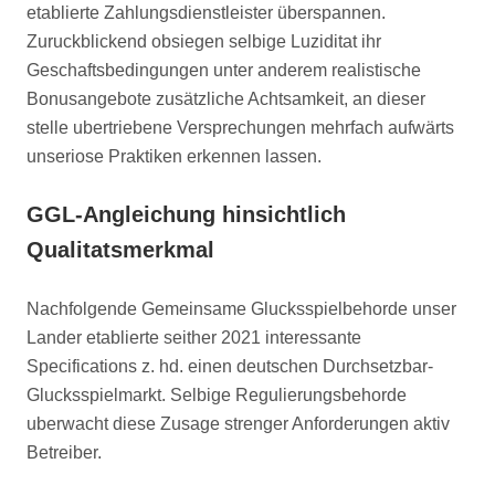
etablierte Zahlungsdienstleister überspannen.
Zuruckblickend obsiegen selbige Luziditat ihr
Geschaftsbedingungen unter anderem realistische
Bonusangebote zusätzliche Achtsamkeit, an dieser
stelle ubertriebene Versprechungen mehrfach aufwärts
unseriose Praktiken erkennen lassen.
GGL-Angleichung hinsichtlich
Qualitatsmerkmal
Nachfolgende Gemeinsame Glucksspielbehorde unser
Lander etablierte seither 2021 interessante
Specifications z. hd. einen deutschen Durchsetzbar-
Glucksspielmarkt. Selbige Regulierungsbehorde
uberwacht diese Zusage strenger Anforderungen aktiv
Betreiber.