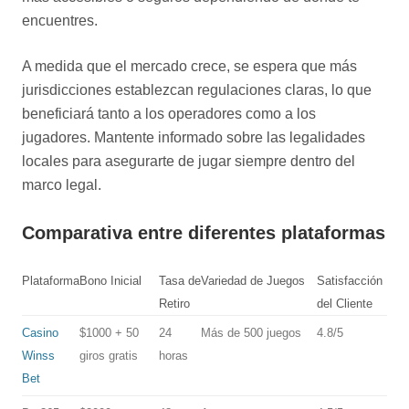
encuentres.
A medida que el mercado crece, se espera que más
jurisdicciones establezcan regulaciones claras, lo que
beneficiará tanto a los operadores como a los
jugadores. Mantente informado sobre las legalidades
locales para asegurarte de jugar siempre dentro del
marco legal.
Comparativa entre diferentes plataformas
Plataforma
Bono Inicial
Tasa de
Variedad de Juegos
Satisfacción
Retiro
del Cliente
Casino
$1000 + 50
24
Más de 500 juegos
4.8/5
Winss
giros gratis
horas
Bet