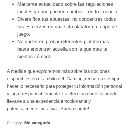
Mantente actualizado sobre las regulaciones
locales ya que pueden cambiar con frecuencia.
Diversifica tus apuestas; no concentres todos
tus esfuerzos en una sola plataforma o tipo de
juego.
No dudes en probar diferentes plataformas
hasta encontrar aquella con la que más te
sientas cómodo.
A medida que exploremos más sobre las opciones
disponibles en el ámbito del iGaming, recuerda siempre
hacer lo necesario para proteger tu información personal
y jugar responsablemente. La elección correcta puede
llevarte a una experiencia emocionante y
potencialmente lucrativa. ¡Buena suerte!
Category:
Sin categoría