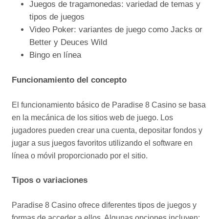
Juegos de tragamonedas: variedad de temas y
tipos de juegos
Video Poker: variantes de juego como Jacks or
Better y Deuces Wild
Bingo en línea
Funcionamiento del concepto
El funcionamiento básico de Paradise 8 Casino se basa
en la mecánica de los sitios web de juego. Los
jugadores pueden crear una cuenta, depositar fondos y
jugar a sus juegos favoritos utilizando el software en
línea o móvil proporcionado por el sitio.
Tipos o variaciones
Paradise 8 Casino ofrece diferentes tipos de juegos y
formas de acceder a ellos. Algunas opciones incluyen: