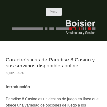
Skip to content
Menu
Características de Paradise 8 Casino y
sus servicios disponibles online.
8 julio, 2026
Introducción
Paradise 8 Casino es un destino de juego en línea que
ofrece una variedad de opciones de juego a los