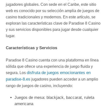
jugadores globales. Con sede en el Caribe, este sitio
web es conocido por su selección amplia de juegos de
casino tradicionales y modernos. En este artículo, se
exploran las características clave de Paradise 8 Casino
y sus servicios disponibles para jugar desde cualquier
lugar.
Características y Servicios
Paradise 8 Casino cuenta con una plataforma en línea
sólida que ofrece una experiencia de juego fluida y
segura. Los
disfruta de juegos emocionantes en
paradise-8.es
jugadores pueden acceder a un amplio
rango de juegos de casino, incluyendo:
Juegos de mesa: blackjack, baccarat, ruleta
americana