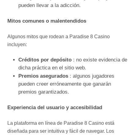
pueden llevar a la adicción.
Mitos comunes o malentendidos
Algunos mitos que rodean a Paradise 8 Casino
incluyen:
Créditos por depósito
: no existe evidencia de
dicha práctica en el sitio web.
Premios asegurados
: algunos jugadores
pueden creer erróneamente que ganarán
premios garantizados.
Experiencia del usuario y accesibilidad
La plataforma en línea de Paradise 8 Casino está
diseñada para ser intuitiva y fácil de navegar. Los